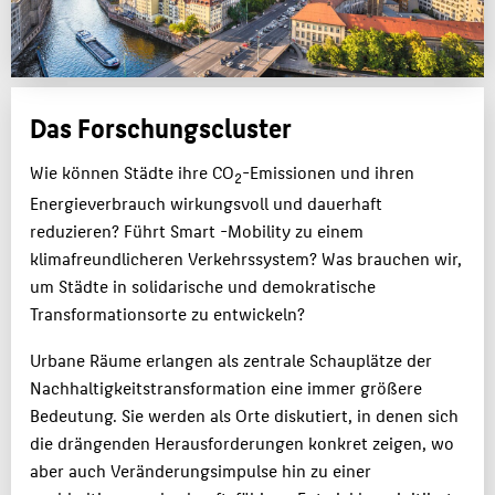
FORSCHUNGSPROJEKTE
REALLABOR CAMPUS
MITGLIEDER
Das Forschungscluster
AKTIVITÄTEN
Wie können Städte ihre CO
-Emissionen und ihren
2
KONTAKT
Energieverbrauch wirkungsvoll und dauerhaft
reduzieren? Führt Smart -Mobility zu einem
BELIEBTE SEITEN
klimafreundlicheren Verkehrssystem? Was brauchen wir,
um Städte in solidarische und demokratische
DIGITALE DIENSTE
Transformationsorte zu entwickeln?
SERVICE
Urbane Räume erlangen als zentrale Schauplätze der
Nachhaltigkeitstransformation eine immer größere
Bedeutung. Sie werden als Orte diskutiert, in denen sich
die drängenden Herausforderungen konkret zeigen, wo
aber auch Veränderungsimpulse hin zu einer